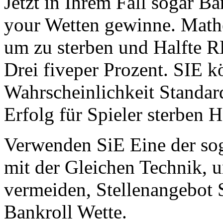
Jetzt in Ihrem Fall sogar B
your Wetten gewinne. Math
um zu sterben und Halfte
Drei fiveper Prozent. SIE k
Wahrscheinlichkeit Standar
Erfolg für Spieler sterben H
Verwenden SiE Eine der sog
mit der Gleichen Technik, u
vermeiden, Stellenangeb
Bankroll Wette.