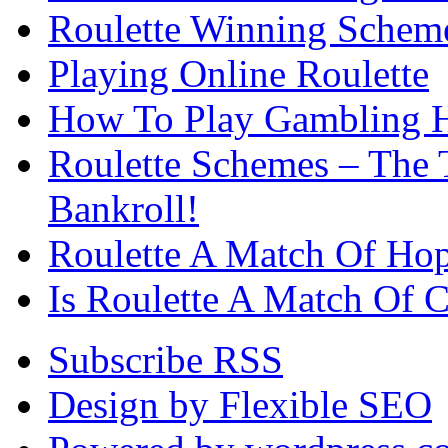
Roulette Winning Schem
Playing Online Roulette
How To Play Gambling H
Roulette Schemes – The 
Bankroll!
Roulette A Match Of Ho
Is Roulette A Match Of 
Subscribe RSS
Design by Flexible SEO