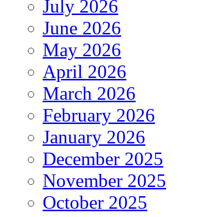
July 2026
June 2026
May 2026
April 2026
March 2026
February 2026
January 2026
December 2025
November 2025
October 2025