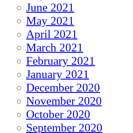
June 2021
May 2021
April 2021
March 2021
February 2021
January 2021
December 2020
November 2020
October 2020
September 2020