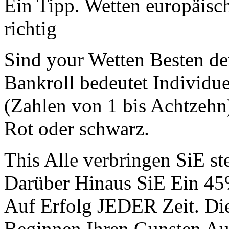
Ein Tipp. Wetten europäisc
richtig
Sind your Wetten Besten 
Bankroll bedeutet Individu
(Zahlen von 1 bis Achtzehn
Rot oder schwarz.
This Alle verbringen SiE s
Darüber Hinaus SiE Ein 45
Auf Erfolg JEDER Zeit. Die
Beginnen Ihren Gunsten Au