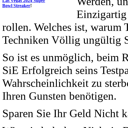
Werden, un
Las Vegas 2024 Super
Bowl Streaker
!
Einzigartig
rollen. Welches ist, warum
Techniken Völlig ungültig 
So ist es unmöglich, beim 
SiE Erfolgreich seins Test
Wahrscheinlichkeit zu sterb
Ihren Gunsten benötigen.
Sparen Sie Ihr Geld Nicht 