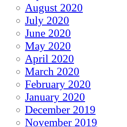
August 2020
July 2020
June 2020
May 2020
April 2020
March 2020
February 2020
January 2020
December 2019
November 2019