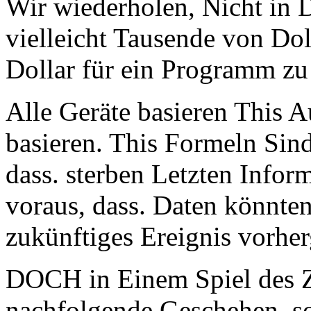
Wir wiederholen, Nicht i
vielleicht Tausende von Dol
Dollar für ein Programm zu
Alle Geräte basieren This 
basieren. This Formeln Sin
dass. sterben Letzten Infor
voraus, dass. Daten könnte
zukünftiges Ereignis vorhe
DOCH in Einem Spiel des Z
nachfolgende Geschehen, s