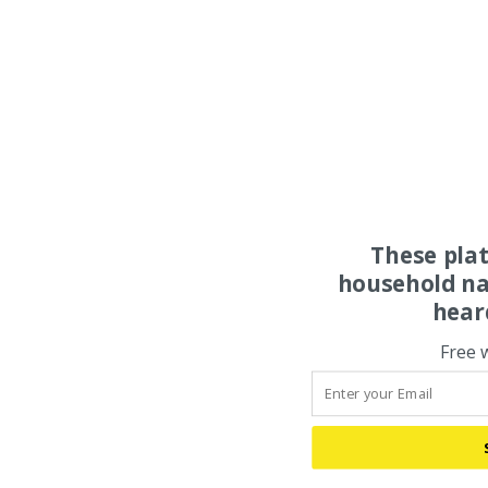
These pla
household na
hear
Free 