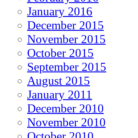
January 2016
December 2015
November 2015
October 2015
September 2015
August 2015
January 2011
December 2010
November 2010
October 2010