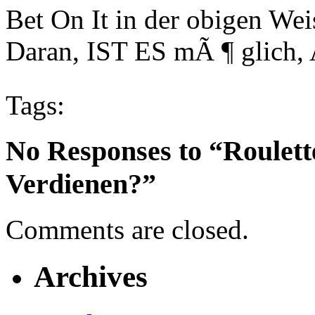
Bet On It in der obigen We
Daran, IST ES mÃ ¶ glich, 
Tags:
No Responses to “Roulett
Verdienen?”
Comments are closed.
Archives