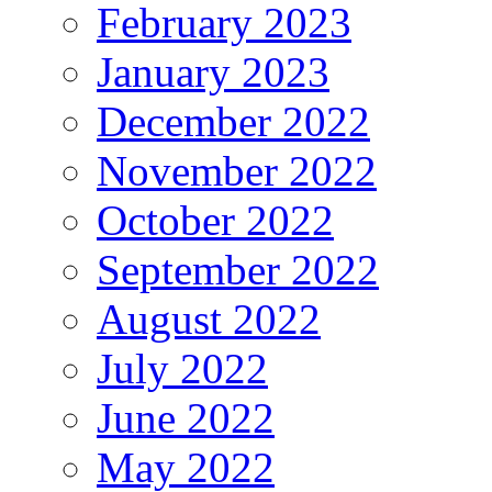
February 2023
January 2023
December 2022
November 2022
October 2022
September 2022
August 2022
July 2022
June 2022
May 2022