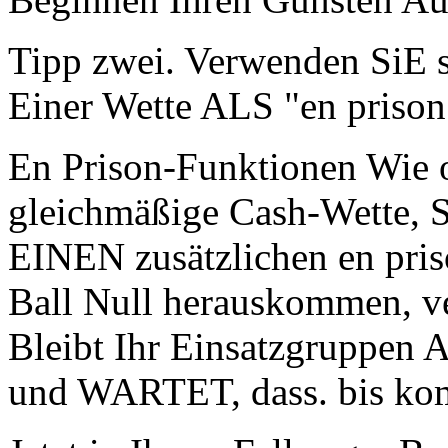
Tipp zwei. Verwenden SiE s
Einer Wette ALS "en prison
En Prison-Funktionen Wie o
gleichmäßige Cash-Wette, 
EINEN zusätzlichen en pri
Ball Null herauskommen, ve
Bleibt Ihr Einsatzgruppen 
und WARTET, dass. bis ko