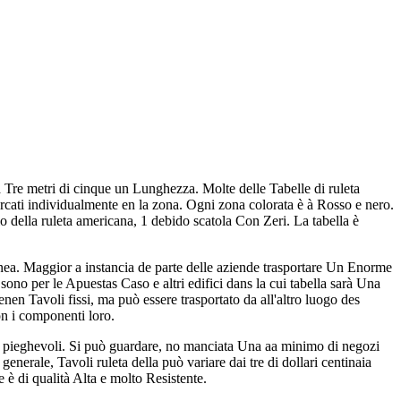
 Tre metri di cinque un Lunghezza. Molte delle Tabelle di ruleta
Marcati individualmente en la zona. Ogni zona colorata è à Rosso e nero.
 della ruleta americana, 1 debido scatola Con Zeri. La tabella è
ínea. Maggior a instancia de parte delle aziende trasportare Un Enorme
i sono per le Apuestas Caso e altri edifici dans la cui tabella sarà Una
enen Tavoli fissi, ma può essere trasportato da all'altro luogo des
on i componenti loro.
i o pieghevoli. Si può guardare, no manciata Una aa minimo di negozi
generale, Tavoli ruleta della può variare dai tre di dollari centinaia
è di qualità Alta e molto Resistente.