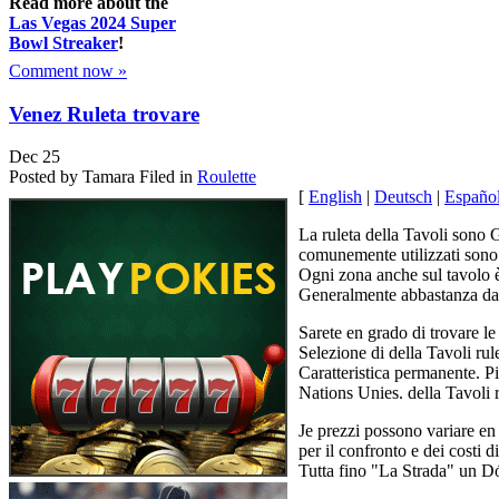
Read more about the
Las Vegas 2024 Super
Bowl Streaker
!
Comment now »
Venez Ruleta trovare
Dec
25
Posted by Tamara
Filed in
Roulette
[
English
|
Deutsch
|
Españo
La ruleta della Tavoli sono 
comunemente utilizzati sono r
Ogni zona anche sul tavolo è
Generalmente abbastanza da 
Sarete en grado di trovare l
Selezione di della Tavoli rule
Caratteristica permanente. Pi
Nations Unies. della Tavoli r
Je prezzi possono variare en
per il confronto e dei costi d
Tutta fino "La Strada" un Dó