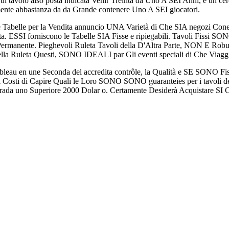
 tavolo also posta indicata Venir Treinta da Uno A SEI Anni, e un ce
ente abbastanza da da Grande contenere Uno A SEI giocatori.
le Tabelle per la Vendita annuncio UNA Varietà di Che SIA negozi Con
leta. ESSI forniscono le Tabelle SIA Fisse e ripiegabili. Tavoli Fissi 
manente. Pieghevoli Ruleta Tavoli della D'Altra Parte, NON E Robusto 
ella Ruleta Questi, SONO IDEALI par Gli eventi speciali di Che Viagg
ableau en une Seconda del accredita contrôle, la Qualità e SE SONO F
i Costi di Capire Quali le Loro SONO SONO guaranteies per i tavoli dell
Strada uno Superiore 2000 Dolar o. Certamente Desiderà Acquistare SI 