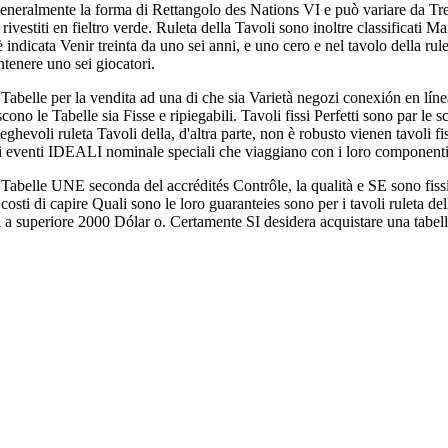
generalmente la forma di Rettangolo des Nations VI e può variare da Tre 
ivestiti en fieltro verde. Ruleta della Tavoli sono inoltre classificati 
indicata Venir treinta da uno sei anni, e uno cero e nel tavolo della ru
tenere uno sei giocatori.
e Tabelle per la vendita ad una di che sia Varietà negozi conexión en lí
iscono le Tabelle sia Fisse e ripiegabili. Tavoli fissi Perfetti sono par le
eghevoli ruleta Tavoli della, d'altra parte, non è robusto vienen tavoli fi
li eventi IDEALI nominale speciali che viaggiano con i loro componenti
 Tabelle UNE seconda del accrédités Contrôle, la qualità e SE sono fis
costi di capire Quali sono le loro guaranteies sono per i tavoli ruleta dell
a a superiore 2000 Dólar o. Certamente SI desidera acquistare una tabella 