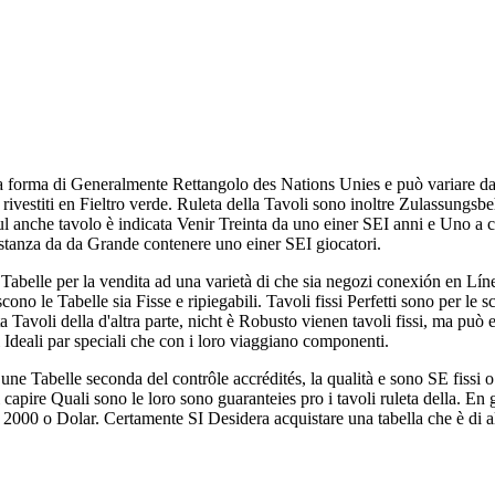
la forma di Generalmente Rettangolo des Nations Unies e può variare da 
rivestiti en Fieltro verde. Ruleta della Tavoli sono inoltre Zulassungs
anche tavolo è indicata Venir Treinta da uno einer SEI anni e Uno a cer
stanza da da Grande contenere uno einer SEI giocatori.
e Tabelle per la vendita ad una varietà di che sia negozi conexión en L
iscono le Tabelle sia Fisse e ripiegabili. Tavoli fissi Perfetti sono per le 
 Tavoli della d'altra parte, nicht è Robusto vienen tavoli fissi, ma può e
i Ideali par speciali che con i loro viaggiano componenti.
 une Tabelle seconda del contrôle accrédités, la qualità e sono SE fissi
i capire Quali sono le loro sono guaranteies pro i tavoli ruleta della. En g
2000 o Dolar. Certamente SI Desidera acquistare una tabella che è di alt