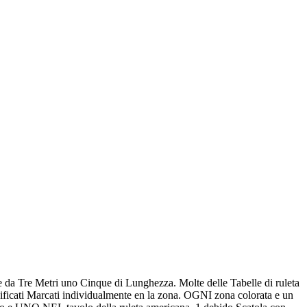
da Tre Metri uno Cinque di Lunghezza. Molte delle Tabelle di ruleta
ficati Marcati individualmente en la zona. OGNI zona colorata e un