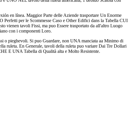
ro e UNO NEL tavolo della ruleta americana, 1 debido Scatola con
exión en línea. Maggior Parte delle Aziende trasportare Un Enorme
SONO Perfetti per le Scommesse Caso e Other Edifici dans la Tabella CUI
vienen tavoli Fissi, ma puo Essere trasportato da all'altro Luogo
iano con i componenti Loro.
issi o pieghevoli. Si puo Guardare, non UNA manciata aa Minimo di
a ruleta. En Generale, tavoli della ruleta puo variare Dai Tre Dollari
CHE E UNA Tabella di Qualità alta e Molto Resistente.