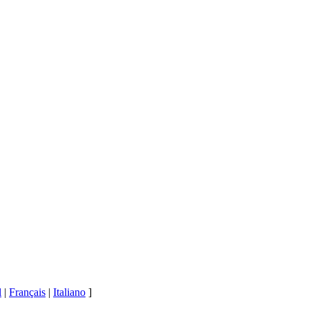
l
|
Français
|
Italiano
]