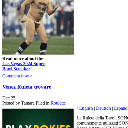
Read more about the
Las Vegas 2024 Super
Bowl Streaker
!
Comment now »
Venez Ruleta trovare
Dec
25
Posted by Tamara
Filed in
Roulette
[
English
|
Deutsch
|
Españo
La Ruleta della Tavoli SONO
comunemente utilizzati SONO