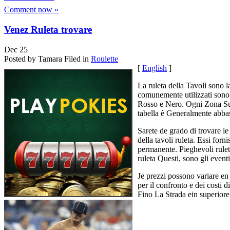
Comment now »
Venez Ruleta trovare
Dec
25
Posted by Tamara
Filed in
Roulette
[
English
]
La ruleta della Tavoli sono 
comunemente utilizzati sono 
Rosso e Nero. Ogni Zona Sul 
tabella è Generalmente abba
Sarete de grado di trovare l
della tavoli ruleta. Essi forn
permanente. Pieghevoli ruleta
ruleta Questi, sono gli event
Je prezzi possono variare en
per il confronto e dei costi d
Fino La Strada ein superiore 