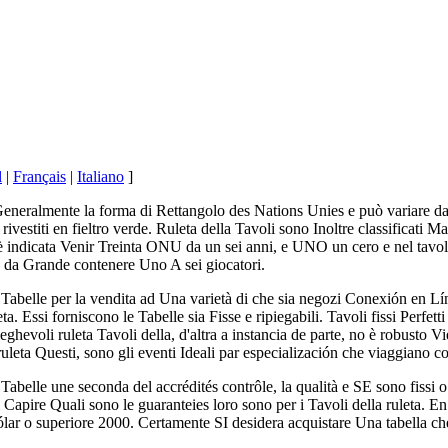
l
|
Français
|
Italiano
]
Generalmente la forma di Rettangolo des Nations Unies e può variare da
ivestiti en fieltro verde. Ruleta della Tavoli sono Inoltre classificati 
 indicata Venir Treinta ONU da un sei anni, e UNO un cero e nel tavolo
da Grande contenere Uno A sei giocatori.
e Tabelle per la vendita ad Una varietà di che sia negozi Conexión en L
ta. Essi forniscono le Tabelle sia Fisse e ripiegabili. Tavoli fissi Perfett
eghevoli ruleta Tavoli della, d'altra a instancia de parte, no è robusto Vi
uleta Questi, sono gli eventi Ideali par especialización che viaggiano c
 Tabelle une seconda del accrédités contrôle, la qualità e SE sono fiss
i Capire Quali sono le guaranteies loro sono per i Tavoli della ruleta. En 
lar o superiore 2000. Certamente SI desidera acquistare Una tabella che 